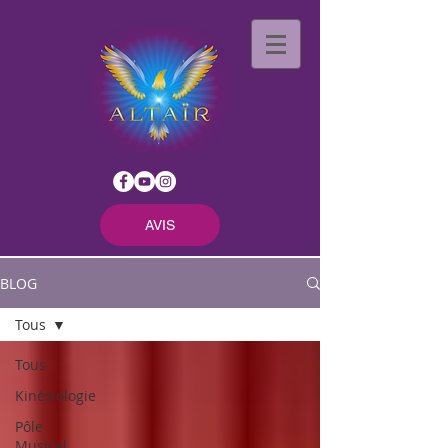
AVIS
BLOG
Tous
Tous
Kinésiologie
Pôle
Musical