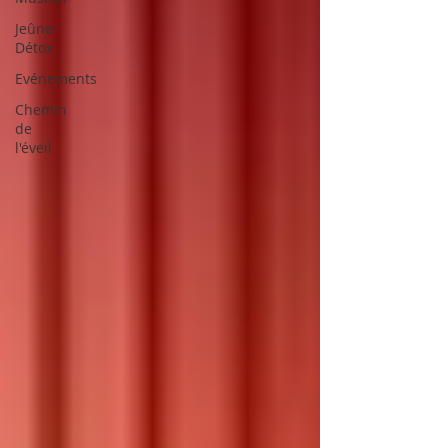
Jeûne-
Détox
Evénements
Chemin
de
l'éveil