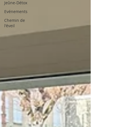
Jeûne-Détox
Evénements
Chemin de
l'éveil