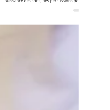
Formation à la
Sonothérapie
Cette formation s’adresse à toutes les
personnes qui se sentent attirées par la
puissance des sons, des percussions pour
un usage personnel ou professionnel.
Aucun prérequis n'est nécessaire. Vous
n’avez donc pas besoin de savoir jouer
d’un instrument pour participer à cette
formation.