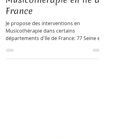
4 mai
2 min de lecture
Musicothérapie en Île de
France
Je propose des interventions en
Musicothérapie dans certains
départements d'Ile de France: 77 Seine et
Marne - 78 Yvelines - 92 Hauts-de-Seine et
95 Val d'Oise auprès des particuliers et
collectivités