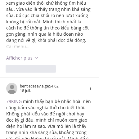
xem giao diện thôi chứ không tìm hiểu 
sâu. Vừa vào là thấy trang nhìn khá sáng 
sủa, bố cục chia khối rõ nên lướt xuống 
không bị rối mắt. Mình thích nhất là 
cách họ để thông tin theo kiểu bảng cột 
gọn gàng, nhìn qua là hiểu đoạn nào 
đang nói về gì, khỏi phải đọc dài dòng. 
Cái menu…
Afficher plus
J'aime
Répondre
bentiecesav.a.ge54.62
18 juil.
79KING
 mình thấy bạn bè nhắc hoài nên 
cũng bấm vào nghía thử cho biết thôi. 
Không phải kiểu vào để ngồi chơi hay 
đọc kỹ gì đâu, mình chỉ muốn xem giao 
diện họ làm ra sao. Vừa mở lên là thấy 
trang nhìn khá sáng sủa, khoảng trống 
vừa đủ nên không bị rối mắt. Mình để ý 