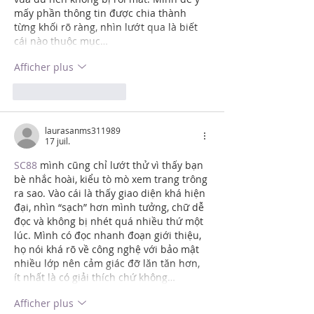
mấy phần thông tin được chia thành 
từng khối rõ ràng, nhìn lướt qua là biết 
cái nào thuộc mục…
Afficher plus
J'aime
Répondre
laurasanms311989
17 juil.
SC88
 mình cũng chỉ lướt thử vì thấy bạn 
bè nhắc hoài, kiểu tò mò xem trang trông 
ra sao. Vào cái là thấy giao diện khá hiện 
đại, nhìn “sạch” hơn mình tưởng, chữ dễ 
đọc và không bị nhét quá nhiều thứ một 
lúc. Mình có đọc nhanh đoạn giới thiệu, 
họ nói khá rõ về công nghệ với bảo mật 
nhiều lớp nên cảm giác đỡ lăn tăn hơn, 
ít nhất là có giải thích chứ không…
Afficher plus