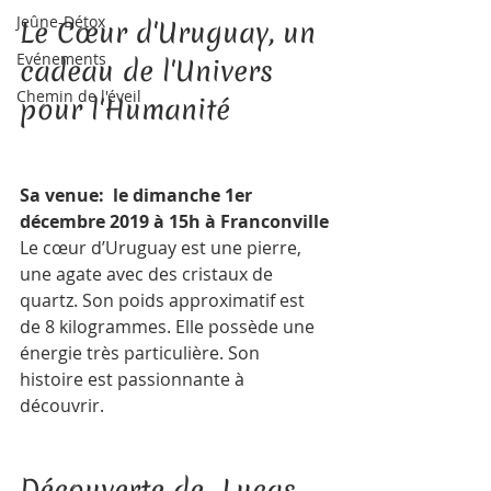
Jeûne-Détox
Le Cœur d'Uruguay, un 
Evénements
cadeau de l'Univers 
Chemin de l'éveil
pour l'Humanité   
Sa venue:  le dimanche 1er 
décembre 2019 à 15h à Franconville
Le cœur d’Uruguay est une pierre, 
une agate avec des cristaux de 
quartz. Son poids approximatif est 
de 8 kilogrammes. Elle possède une 
énergie très particulière. Son 
histoire est passionnante à 
découvrir.    
Découverte de  Lucas 