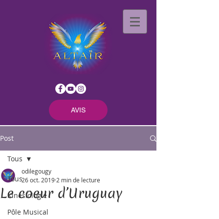
AVIS
Post
Tous
odilegougy
Tous
26 oct. 2019
2 min de lecture
Le coeur d’Uruguay
Kinésiologie
Pôle Musical