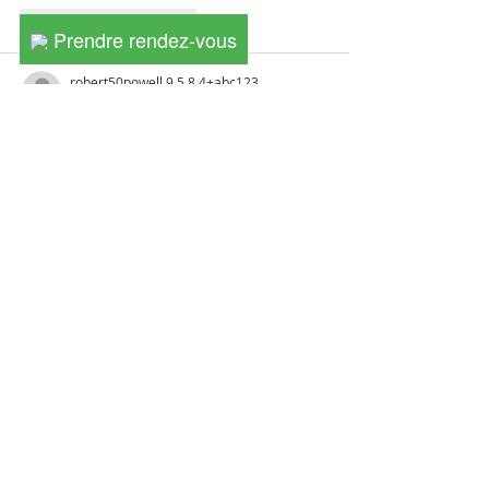
J'aime
Répondre
Prendre rendez-vous
robert50powell.9.5.8.4+abc123
09 juil.
XX88
 mình mới ghé thử vì thấy bạn bè 
nhắc hoài, kiểu vào xem giao diện có dễ 
dùng không chứ không định ngồi nghiên 
cứu kèo. Lướt vài phút là thấy họ làm bố 
cục khá “thoáng”, chữ không dồn dập 
nên nhìn đỡ mệt. Mình thích nhất là 
cách họ chia khu vực thể thao với casino 
tách bạch, bấm qua lại không bị lạc. 
Phần casino nhìn như chia theo từng 
“sảnh” nên kéo xuống là nhận…
Afficher plus
J'aime
Répondre
jennysilva3.2.3.12
02 juil.