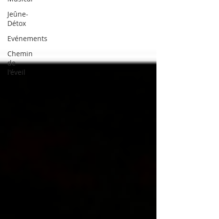
Jeûne-
Détox
Evénements
Chemin
de
l'éveil