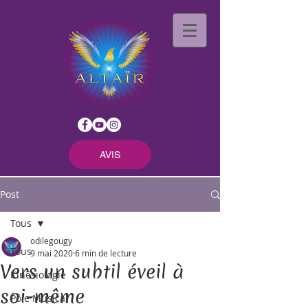
AVIS
Post
Tous
odilegougy
Tous
9 mai 2020
6 min de lecture
Vers un subtil éveil à
Kinésiologie
soi-même
Pôle Musical