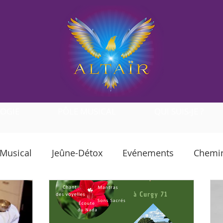
LOGIE
PÔLE MUSICAL
QUI SUIS-JE ?
 Musical
Jeûne-Détox
Evénements
Chemin 