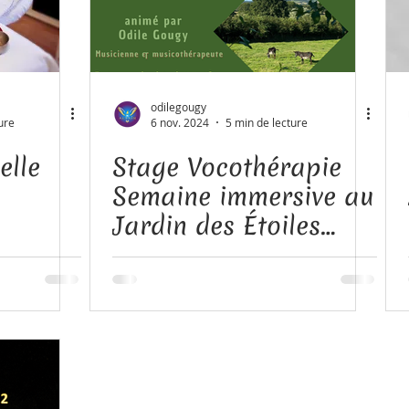
odilegougy
ure
6 nov. 2024
5 min de lecture
elle
Stage Vocothérapie
Semaine immersive au
Jardin des Étoiles
Alôsnys