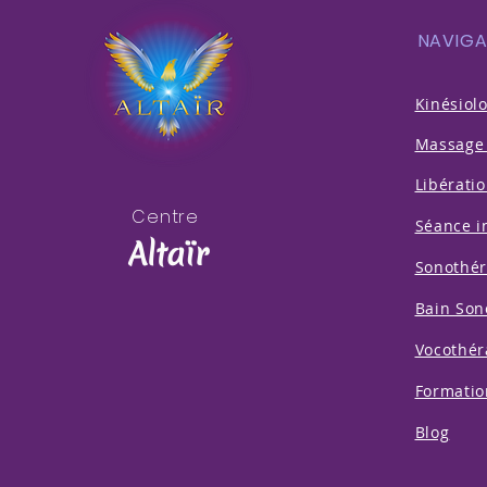
NAVIGA
Kinésiol
Massage 
Libératio
Centre
Séance i
Altaïr
Sonothér
Bain Son
Vocothér
Formatio
Blog