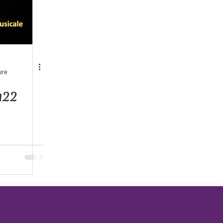
ure
h22