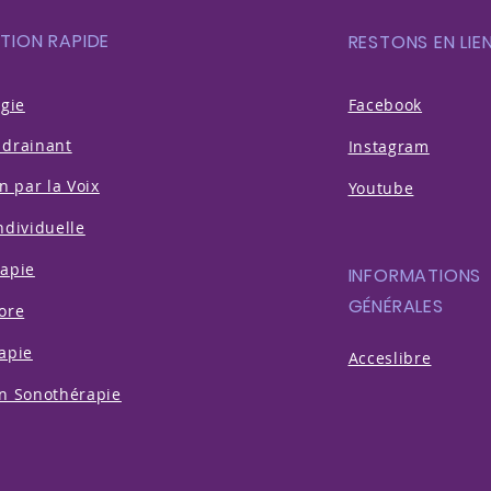
TION RAPIDE
RESTONS EN LIE
ogie
Facebook
drainant
Instagram
n par la Voix
Youtube
ndividuelle
apie
INFORMATIONS
GÉNÉRALES
ore
apie
Acceslibre
n Sonothérapie